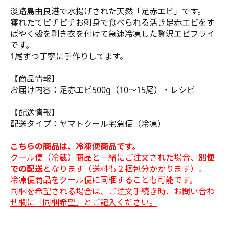
淡路島由良港で水揚げされた天然「足赤エビ」です。
獲れたてピチピチお刺身で食べられる活き足赤エビをす
ばやく殻を剥き衣を付けて急速冷凍した贅沢エビフライ
です。
1尾ずつ丁寧に手作りしてます。
【商品情報】
お届け内容：足赤エビ500g（10～15尾）・レシピ
【配送情報】
配送タイプ：ヤマトクール宅急便（冷凍）
こちらの商品は、冷凍便商品です。
クール便（冷蔵）商品と一緒にご注文された場合、
別便
での配送
となります（送料も２梱包分かかります）。
冷凍便商品をクール便に同梱することも可能です。
同梱を希望される場合は、ご注文手続き時、お問い合わ
せ欄に「同梱希望」とご記入ください。