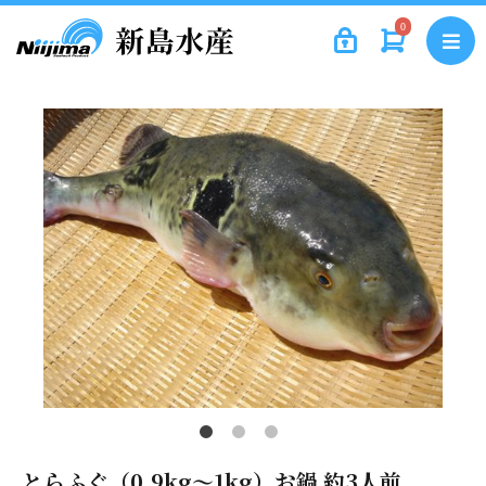
0
とらふぐ（0.9kg～1kg）お鍋 約3人前