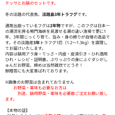
テッサとお鍋のセットです。
冬の淡路の代表魚、
淡路島3年トラフグ
です。
通常出廻っているフグは
2年物
ですが、このフグは日本一
の潮流を誇る鳴門海峡を見渡せる潮の速い漁場で更に1
年、3年間じっくり育て、旨み・身の締りが自慢の逸品で
す。その淡路産
3年
トラフグ1匹（1.2～1.3kg）を調理し
てお届けいたします。
内容は鍋用アラ身・てっさ・内皮・皮湯引き・ひれ酒用
ひれ・レシピ・証明書。ぷりっぷりの身にふぐダシがし
ゅんだお野菜、締めは当然雑炊でどうぞ！
御贈答にも大変喜ばれております。
※画像のお野菜は含まれておりません
お野菜・薬味も必要なお方は
別途、鍋用野菜・薬味を必要数ご注文お願い致し
ます。
【本物の証】