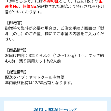
「3年とらふぐ」には
本物の証
として、1匹に1枚ずつ
生
産者No
、
個体No
が記載された漁協より発行される証明
書がついております。
【御贈答】
御贈答で熨斗が必要な場合は、ご注文手続き画面の「熨
斗（のし）のご希望」欄にてご希望の内容をご入力くだ
さい。
【商品情報】
お届け内容：3年とらふぐ（1.2～1.3kg）1匹、てっさ約
4人前 残り鍋用カット約2人前
【配送情報】
配送タイプ：ヤマトクール宅急便
年内最終出荷は12/30出荷となります。
送料・配送について