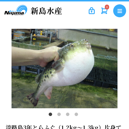
0
淡路島3年とらふぐ（1.2kg～1.3kg）片身て