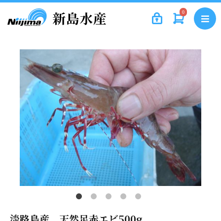
0
淡路島産 天然足赤エビ500g