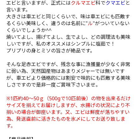
エビと言いますが、正式には
クルマエビ
科で
クマエビ
と
言います。
大きさは車エビと同じくらいで、味は車エビにも匹敵す
るくらい美味しく、違うのは名前に"
ル
"がついていない
くらいでしょうか^^
焼いてよし、揚げてよし、生でよし、どの調理法も美味
しいですが、私のオススメはシンプルに塩茹で！
プリプリの身とミソの旨さが絶品です。
そんな足赤エビですが、残念な事に漁獲量が少なく非常
に弱い為、天然国産物はあまりメジャーでは無いです
が、車エビより価格的には割安で味的にも匹敵する美味
しさですので是非一度ご賞味下さいませ。
※1匹約40～50ｇ（500gで10匹前後）の物を出来るだけ
サイズを揃えてお届けしますが、水揚げの状況により不
揃いの場合が御座います。又、エビは鮮度が落ちやすい
為、発送直前に活きたものを氷〆にしてお送り致しま
す。